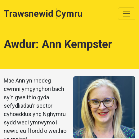
Trawsnewid Cymru
Awdur: Ann Kempster
Mae Ann yn rhedeg
cwmni ymgynghori bach
sy’n gweithio gyda
sefydliadau’r sector
cyhoeddus yng Nghymru
sydd wedi ymrwymo i
newid eu ffordd o weithio