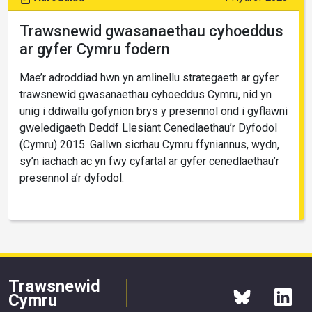
Trawsnewid gwasanaethau cyhoeddus
ar gyfer Cymru fodern
Mae’r adroddiad hwn yn amlinellu strategaeth ar gyfer
trawsnewid gwasanaethau cyhoeddus Cymru, nid yn
unig i ddiwallu gofynion brys y presennol ond i gyflawni
gweledigaeth Deddf Llesiant Cenedlaethau’r Dyfodol
(Cymru) 2015. Gallwn sicrhau Cymru ffyniannus, wydn,
sy’n iachach ac yn fwy cyfartal ar gyfer cenedlaethau’r
presennol a’r dyfodol.
Trawsnewid
Cymru