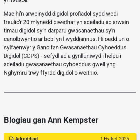
yn radical.
Mae hi’n arweinydd digidol profiadol sydd wedi
treulio’r 20 mlynedd diwethaf yn adeiladu ac arwain
timau digidol sy’n darparu gwasanaethau sy’n
canolbwyntio ar bobl yn llwyddiannus. Hi oedd un o
sylfaenwyr y Ganolfan Gwasanaethau Cyhoeddus
Digidol (CDPS) - sefydliad a gynlluniwyd i helpu i
adeiladu gwasanaethau cyhoeddus gwell yng
Nghymru trwy ffyrdd digidol o weithio.
Blogiau gan Ann Kempster
Adroddiad
1 Hydref 2025