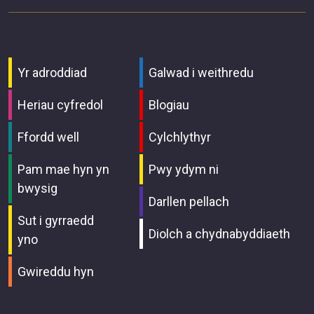
Yr adroddiad
Galwad i weithredu
Heriau cyfredol
Blogiau
Ffordd well
Cylchlythyr
Pam mae hyn yn
Pwy ydym ni
bwysig
Darllen pellach
Sut i gyrraedd
Diolch a chydnabyddiaeth
yno
Gwireddu hyn