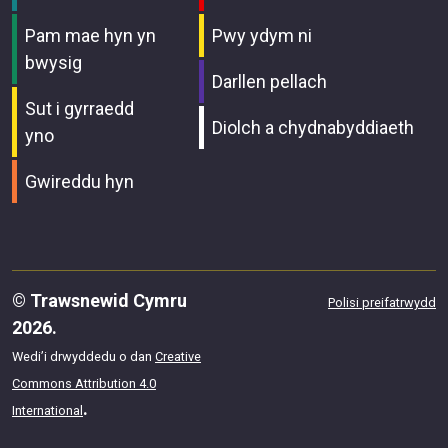
Pam mae hyn yn
Pwy ydym ni
bwysig
Darllen pellach
Sut i gyrraedd
Diolch a chydnabyddiaeth
yno
Gwireddu hyn
© Trawsnewid Cymru
Polisi preifatrwydd
2026.
Wedi’i drwyddedu o dan
Creative
Commons Attribution 4.0
.
International