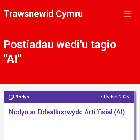
Trawsnewid Cymru
Postiadau wedi'u tagio
"AI"
Nodyn
5 Hydref 2025
Nodyn ar Ddeallusrwydd Artiffisial (AI)