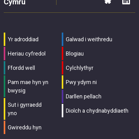
Cymru
Yr adroddiad
Galwad i weithredu
Heriau cyfredol
Blogiau
Ffordd well
Cylchlythyr
Pam mae hyn yn
Pwy ydym ni
bwysig
Darllen pellach
Sut i gyrraedd
Diolch a chydnabyddiaeth
yno
Gwireddu hyn