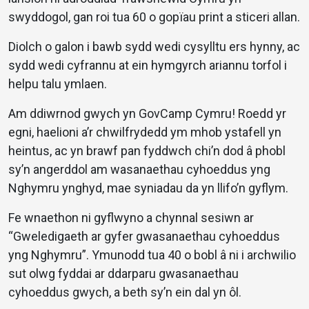
swyddogol, gan roi tua 60 o gopïau print a sticeri allan.
Diolch o galon i bawb sydd wedi cysylltu ers hynny, ac
sydd wedi cyfrannu at ein hymgyrch ariannu torfol i
helpu talu ymlaen.
Am ddiwrnod gwych yn GovCamp Cymru! Roedd yr
egni, haelioni a’r chwilfrydedd ym mhob ystafell yn
heintus, ac yn brawf pan fyddwch chi’n dod â phobl
sy’n angerddol am wasanaethau cyhoeddus yng
Nghymru ynghyd, mae syniadau da yn llifo’n gyflym.
Fe wnaethon ni gyflwyno a chynnal sesiwn ar
“Gweledigaeth ar gyfer gwasanaethau cyhoeddus
yng Nghymru”. Ymunodd tua 40 o bobl â ni i archwilio
sut olwg fyddai ar ddarparu gwasanaethau
cyhoeddus gwych, a beth sy’n ein dal yn ôl.