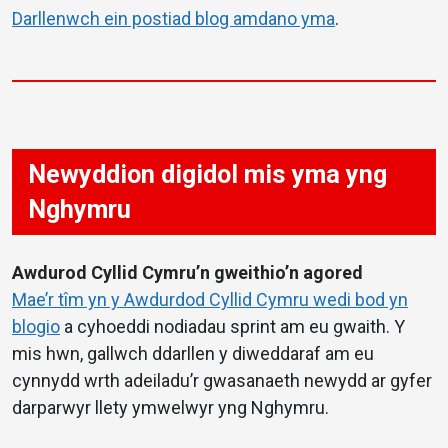
Darllenwch ein postiad blog amdano yma
.
Newyddion digidol mis yma yng
Nghymru
Awdurod Cyllid Cymru’n gweithio’n agored
Mae’r tîm yn y Awdurdod Cyllid Cymru wedi bod yn
blogio
a cyhoeddi nodiadau sprint am eu gwaith. Y
mis hwn, gallwch ddarllen y diweddaraf am eu
cynnydd wrth adeiladu’r gwasanaeth newydd ar gyfer
darparwyr llety ymwelwyr yng Nghymru.