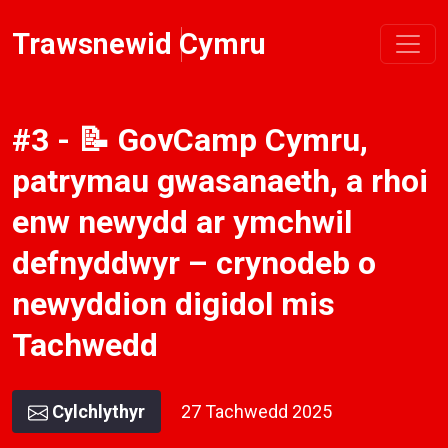
Trawsnewid Cymru
#3 - 📝 GovCamp Cymru,
patrymau gwasanaeth, a rhoi
enw newydd ar ymchwil
defnyddwyr – crynodeb o
newyddion digidol mis
Tachwedd
Cylchlythyr
27 Tachwedd 2025