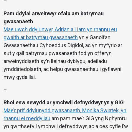
–
Pam ddylai arweinwyr ofalu am batrymau
gwasanaeth
Mae uwch ddylunwyr, Adrian a Liam yn rhannu eu
gwaith ar batrymau gwasanaeth
yn y Ganolfan
Gwasanaethau Cyhoeddus Digidol, ac yn myfyrio ar
sut y gall patrymau gwasanaeth fod yn offeryn
arweinyddiaeth sy’n lleihau dyblygu, adeiladu
ymddiriedolaeth, ac helpu gwasanaethau i gyflawni
mwy gyda llai.
–
Rhoi enw newydd ar ymchwil defnyddwyr yn y GIG
Mae’r prif ddylunydd gwasanaeth, Monika Swiatek, yn
rhannu ei meddyliau
am pam mae’r GIG yng Nghymru
yn gwrthsefyll ymchwil defnyddwyr, ac a oes cyfle i’w