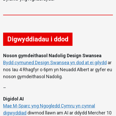
Digwyddiadau i ddod
Noson gymdeithasol Nadolig Design Swansea
Bydd cymuned Design Swansea yn dod at ei gilydd
ar
nos Iau 4 Rhagfyr o 6pm yn Neuadd Albert ar gyfer eu
noson gymdeithasol Nadolig.
–
Digidol AI
Mae M-Sparc yng Ngogledd Cymru yn cynnal
digwyddiad
diwrnod llawn am AI ar ddydd Mercher 10