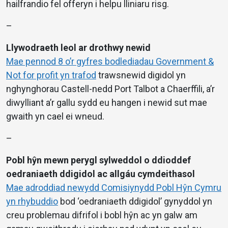
hailfrandio fel offeryn i helpu lliniaru risg.
–
Llywodraeth leol ar drothwy newid
Mae pennod 8 o’r gyfres bodlediadau Government &
Not for profit yn trafod
trawsnewid digidol yn
nghynghorau Castell-nedd Port Talbot a Chaerffili, a’r
diwylliant a’r gallu sydd eu hangen i newid sut mae
gwaith yn cael ei wneud.
–
Pobl hŷn mewn perygl sylweddol o ddioddef
oedraniaeth ddigidol ac allgáu cymdeithasol
Mae adroddiad newydd Comisiynydd Pobl Hŷn Cymru
yn rhybuddio
bod ‘oedraniaeth ddigidol’ gynyddol yn
creu problemau difrifol i bobl hŷn ac yn galw am