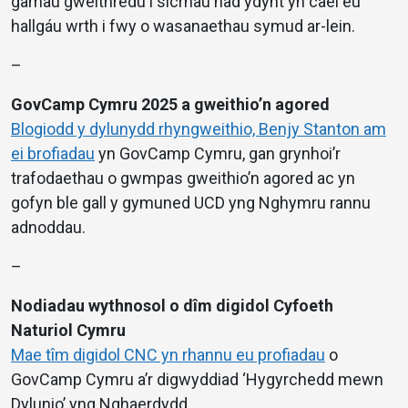
gamau gweithredu i sicrhau nad ydynt yn cael eu
hallgáu wrth i fwy o wasanaethau symud ar-lein.
–
GovCamp Cymru 2025 a gweithio’n agored
Blogiodd y dylunydd rhyngweithio, Benjy Stanton am
ei brofiadau
yn GovCamp Cymru, gan grynhoi’r
trafodaethau o gwmpas gweithio’n agored ac yn
gofyn ble gall y gymuned UCD yng Nghymru rannu
adnoddau.
–
Nodiadau wythnosol o dîm digidol Cyfoeth
Naturiol Cymru
Mae tîm digidol CNC yn rhannu eu profiadau
o
GovCamp Cymru a’r digwyddiad ‘Hygyrchedd mewn
Dylunio’ yng Nghaerdydd.