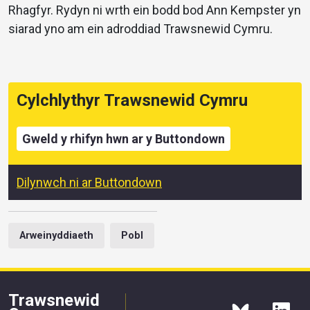
Rhagfyr. Rydyn ni wrth ein bodd bod Ann Kempster yn
siarad yno am ein adroddiad Trawsnewid Cymru.
Cylchlythyr Trawsnewid Cymru
Gweld y rhifyn hwn ar y Buttondown
Dilynwch ni ar Buttondown
Arweinyddiaeth
Pobl
Trawsnewid