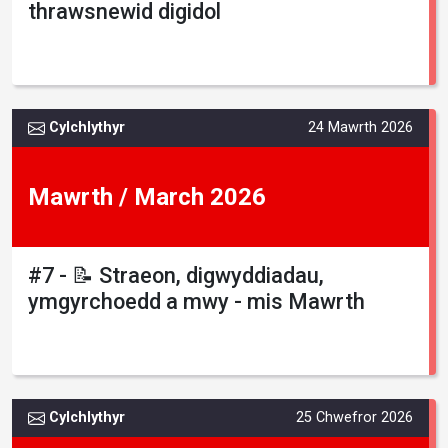
thrawsnewid digidol
Cylchlythyr
24 Mawrth 2026
Mawrth / March 2026
#7 - 📝 Straeon, digwyddiadau,
ymgyrchoedd a mwy - mis Mawrth
Cylchlythyr
25 Chwefror 2026