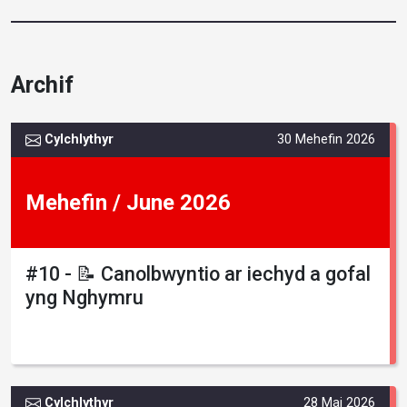
Archif
Cylchlythyr
30 Mehefin 2026
Mehefin / June 2026
#10 - 📝 Canolbwyntio ar iechyd a gofal
yng Nghymru
Cylchlythyr
28 Mai 2026