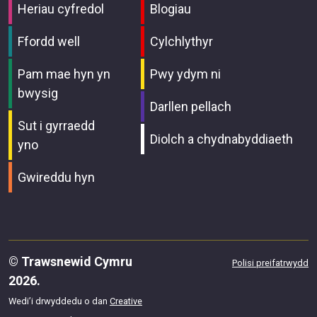
Heriau cyfredol
Blogiau
Ffordd well
Cylchlythyr
Pam mae hyn yn
Pwy ydym ni
bwysig
Darllen pellach
Sut i gyrraedd
Diolch a chydnabyddiaeth
yno
Gwireddu hyn
© Trawsnewid Cymru
Polisi preifatrwydd
2026.
Wedi’i drwyddedu o dan
Creative