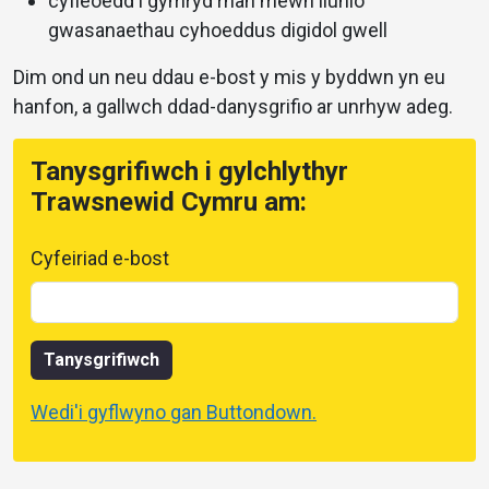
cyfleoedd i gymryd rhan mewn llunio
gwasanaethau cyhoeddus digidol gwell
Dim ond un neu ddau e-bost y mis y byddwn yn eu
hanfon, a gallwch ddad-danysgrifio ar unrhyw adeg.
Tanysgrifiwch i gylchlythyr
Trawsnewid Cymru am:
Cyfeiriad e-bost
Tanysgrifiwch
Wedi'i gyflwyno gan Buttondown.