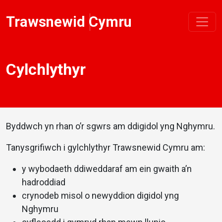
Trawsnewid Cymru
Cylchlythyr
Byddwch yn rhan o’r sgwrs am ddigidol yng Nghymru.
Tanysgrifiwch i gylchlythyr Trawsnewid Cymru am:
y wybodaeth ddiweddaraf am ein gwaith a’n
hadroddiad
crynodeb misol o newyddion digidol yng
Nghymru