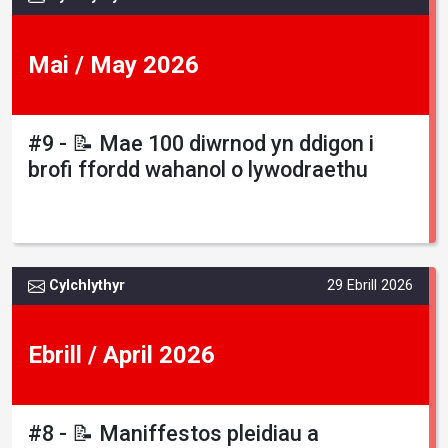
Mai / May 2026
#9 - 📝 Mae 100 diwrnod yn ddigon i
brofi ffordd wahanol o lywodraethu
Cylchlythyr
29 Ebrill 2026
Ebrill / April 2026
#8 - 📝 Maniffestos pleidiau a