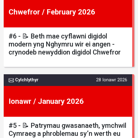
Chwefror / February 2026
#6 - 📝 Beth mae cyflawni digidol
modern yng Nghymru wir ei angen -
crynodeb newyddion digidol Chwefror
Cylchlythyr
28 Ionawr 2026
Ionawr / January 2026
#5 - 📝 Patrymau gwasanaeth, ymchwil
Cymraeg a phroblemau sy’n werth eu