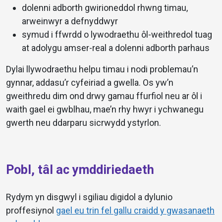
dolenni adborth gwirioneddol rhwng timau,
arweinwyr a defnyddwyr
symud i ffwrdd o lywodraethu ôl-weithredol tuag
at adolygu amser-real a dolenni adborth parhaus
Dylai llywodraethu helpu timau i nodi problemau’n
gynnar, addasu’r cyfeiriad a gwella. Os yw’n
gweithredu dim ond drwy gamau ffurfiol neu ar ôl i
waith gael ei gwblhau, mae’n rhy hwyr i ychwanegu
gwerth neu ddarparu sicrwydd ystyrlon.
Pobl, tâl ac ymddiriedaeth
Rydym yn disgwyl i sgiliau digidol a dylunio
proffesiynol
gael eu trin fel gallu craidd y gwasanaeth