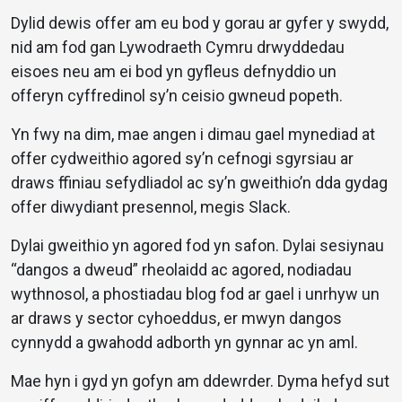
Dylid dewis offer am eu bod y gorau ar gyfer y swydd,
nid am fod gan Lywodraeth Cymru drwyddedau
eisoes neu am ei bod yn gyfleus defnyddio un
offeryn cyffredinol sy’n ceisio gwneud popeth.
Yn fwy na dim, mae angen i dimau gael mynediad at
offer cydweithio agored sy’n cefnogi sgyrsiau ar
draws ffiniau sefydliadol ac sy’n gweithio’n dda gydag
offer diwydiant presennol, megis Slack.
Dylai gweithio yn agored fod yn safon. Dylai sesiynau
“dangos a dweud” rheolaidd ac agored, nodiadau
wythnosol, a phostiadau blog fod ar gael i unrhyw un
ar draws y sector cyhoeddus, er mwyn dangos
cynnydd a gwahodd adborth yn gynnar ac yn aml.
Mae hyn i gyd yn gofyn am ddewrder. Dyma hefyd sut