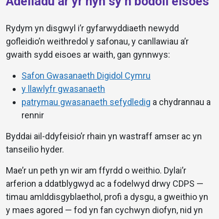
Adeiladu ar yr hyn sy’n bodoli eisoes
Rydym yn disgwyl i’r gyfarwyddiaeth newydd
gofleidio’n weithredol y safonau, y canllawiau a’r
gwaith sydd eisoes ar waith, gan gynnwys:
Safon Gwasanaeth Digidol Cymru
y llawlyfr gwasanaeth
patrymau gwasanaeth sefydledig
a chydrannau a
rennir
Byddai ail-ddyfeisio’r rhain yn wastraff amser ac yn
tanseilio hyder.
Mae’r un peth yn wir am ffyrdd o weithio. Dylai’r
arferion a ddatblygwyd ac a fodelwyd drwy CDPS —
timau amlddisgyblaethol, profi a dysgu, a gweithio yn
y maes agored — fod yn fan cychwyn diofyn, nid yn