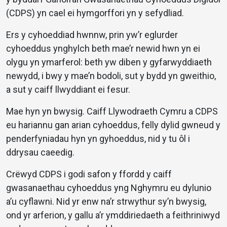
(CDPS) yn cael ei hymgorffori yn y sefydliad.
Ers y cyhoeddiad hwnnw, prin yw’r eglurder
cyhoeddus ynghylch beth mae’r newid hwn yn ei
olygu yn ymarferol: beth yw diben y gyfarwyddiaeth
newydd, i bwy y mae’n bodoli, sut y bydd yn gweithio,
a sut y caiff llwyddiant ei fesur.
Mae hyn yn bwysig. Caiff Llywodraeth Cymru a CDPS
eu hariannu gan arian cyhoeddus, felly dylid gwneud y
penderfyniadau hyn yn gyhoeddus, nid y tu ôl i
ddrysau caeedig.
Crëwyd CDPS i godi safon y ffordd y caiff
gwasanaethau cyhoeddus yng Nghymru eu dylunio
a’u cyflawni. Nid yr enw na’r strwythur sy’n bwysig,
ond yr arferion, y gallu a’r ymddiriedaeth a feithriniwyd