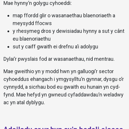
Mae hynny’n golygu cyhoeddi:
map ffordd glir o wasanaethau blaenoriaeth a
meysydd ffocws
y rhesymeg dros y dewisiadau hynny a sut y cânt
eu blaenoriaethu
sut y caiff gwaith ei drefnu a’i adolygu
Dylai’r pwyslais fod ar wasanaethau, nid mentrau.
Mae gweithio yn y modd hwn yn galluogi’r sector
cyhoeddus ehangach i ymgysylltu’n gynnar, dysgu o’r
cynnydd, a sicrhau bod eu gwaith eu hunain yn cyd-
fynd. Mae hefyd yn gwneud cyfaddawdau’n weladwy
ac yn atal dyblygu.