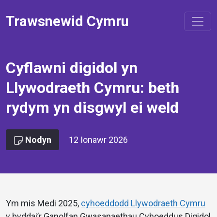
Trawsnewid Cymru
Cyflawni digidol yn
Llywodraeth Cymru: beth
rydym yn disgwyl ei weld
Nodyn
12 Ionawr 2026
Ym mis Medi 2025,
cyhoeddodd Llywodraeth Cymru
y byddai’r Ganolfan Gwasanaethau Cyhoeddus Digidol