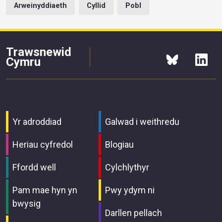
Arweinyddiaeth
Cyllid
Pobl
Trawsnewid
Cymru
Yr adroddiad
Galwad i weithredu
Heriau cyfredol
Blogiau
Ffordd well
Cylchlythyr
Pam mae hyn yn
Pwy ydym ni
bwysig
Darllen pellach