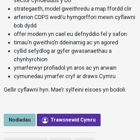
sector cyhoeddus y DU
strategaeth, model gweithredu a map ffordd clir
arferion CDPS wedi’u hymgorffori mewn cyflawni
bob dydd
offer modern yn cael eu defnyddio fel y safon
timau’n gweithio’n ddeinamig ac yn agored
cyllid sefydlog ar gyfer gwasanaethau a
chynhyrchion
ymarferwyr profiadol yn aros ac yn arwain
cymunedau ymarfer cryf ar draws Cymru
Gellir cyflawni hyn. Mae’r sylfeini eisoes yn bodoli.
Nodiadau
Trawsnewid Cymru