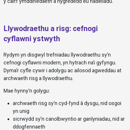
y caiff ymddiriedaeth a hygrededd eu hadeiladu.
Llywodraethu a risg: cefnogi
cyflawni ystwyth
Rydym yn disgwyl trefniadau llywodraethu sy’n
cefnogi cyflawni modern, yn hytrach na’i gyfyngu.
Dyma’r cyfle cywir i adolygu ac ailosod agweddau at
archwaeth risg a llywodraethu.
Mae hynny’n golygu:
archwaeth risg sy’n cyd-fynd â dysgu, nid osgoi
yn unig
sicrwydd sy’n canolbwyntio ar ganlyniadau, nid ar
ddogfennaeth