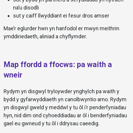
na’u disodli
sut y caiff llwyddiant ei fesur dros amser
Mae’r eglurder hwn yn hanfodol er mwyn meithrin
ymddiriedaeth, aliniad a chyflymder.
Map ffordd a ffocws: pa waith a
wneir
Rydym yn disgwyl tryloywder ynghylch pa waith y
bydd y gyfarwyddiaeth yn canolbwyntio arno. Rydym
yn disgwyl gweld y meddwl y tu ôl i’r penderfyniadau
hyn, nid dim ond cyhoeddiadau ar ôl i benderfyniadau
gael eu gwneud y tu ôl i ddrysau caeedig.