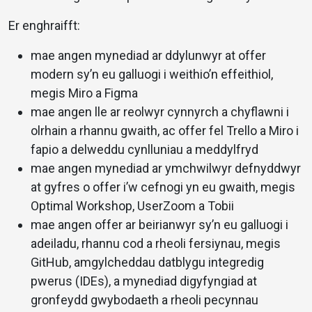
Er enghraifft:
mae angen mynediad ar ddylunwyr at offer
modern sy’n eu galluogi i weithio’n effeithiol,
megis Miro a Figma
mae angen lle ar reolwyr cynnyrch a chyflawni i
olrhain a rhannu gwaith, ac offer fel Trello a Miro i
fapio a delweddu cynlluniau a meddylfryd
mae angen mynediad ar ymchwilwyr defnyddwyr
at gyfres o offer i’w cefnogi yn eu gwaith, megis
Optimal Workshop, UserZoom a Tobii
mae angen offer ar beirianwyr sy’n eu galluogi i
adeiladu, rhannu cod a rheoli fersiynau, megis
GitHub, amgylcheddau datblygu integredig
pwerus (IDEs), a mynediad digyfyngiad at
gronfeydd gwybodaeth a rheoli pecynnau