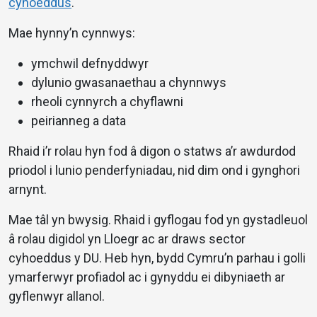
cyhoeddus
.
Mae hynny’n cynnwys:
ymchwil defnyddwyr
dylunio gwasanaethau a chynnwys
rheoli cynnyrch a chyflawni
peirianneg a data
Rhaid i’r rolau hyn fod â digon o statws a’r awdurdod
priodol i lunio penderfyniadau, nid dim ond i gynghori
arnynt.
Mae tâl yn bwysig. Rhaid i gyflogau fod yn gystadleuol
â rolau digidol yn Lloegr ac ar draws sector
cyhoeddus y DU. Heb hyn, bydd Cymru’n parhau i golli
ymarferwyr profiadol ac i gynyddu ei dibyniaeth ar
gyflenwyr allanol.