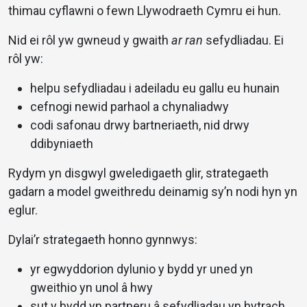
thimau cyflawni o fewn Llywodraeth Cymru ei hun.
Nid ei rôl yw gwneud y gwaith
ar ran
sefydliadau. Ei
rôl yw:
helpu sefydliadau i adeiladu eu gallu eu hunain
cefnogi newid parhaol a chynaliadwy
codi safonau drwy bartneriaeth, nid drwy
ddibyniaeth
Rydym yn disgwyl gweledigaeth glir, strategaeth
gadarn a model gweithredu deinamig sy’n nodi hyn yn
eglur.
Dylai’r strategaeth honno gynnwys:
yr egwyddorion dylunio y bydd yr uned yn
gweithio yn unol â hwy
sut y bydd yn partneru â sefydliadau yn hytrach