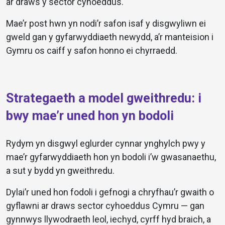
ar draws y sector cyhoeddus.
Mae’r post hwn yn nodi’r safon isaf y disgwyliwn ei
gweld gan y gyfarwyddiaeth newydd, a’r manteision i
Gymru os caiff y safon honno ei chyrraedd.
Strategaeth a model gweithredu: i
bwy mae’r uned hon yn bodoli
Rydym yn disgwyl eglurder cynnar ynghylch pwy y
mae’r gyfarwyddiaeth hon yn bodoli i’w gwasanaethu,
a sut y bydd yn gweithredu.
Dylai’r uned hon fodoli i gefnogi a chryfhau’r gwaith o
gyflawni ar draws sector cyhoeddus Cymru — gan
gynnwys llywodraeth leol, iechyd, cyrff hyd braich, a