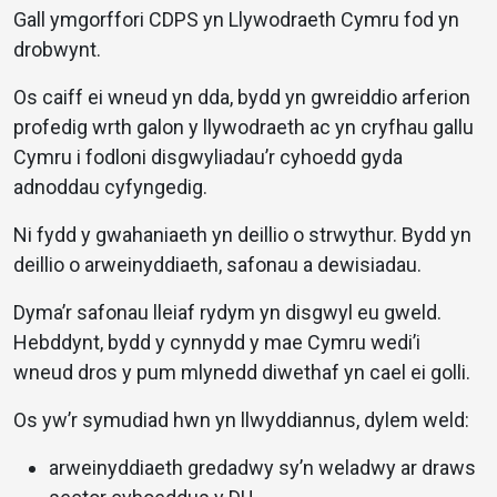
Gall ymgorffori CDPS yn Llywodraeth Cymru fod yn
drobwynt.
Os caiff ei wneud yn dda, bydd yn gwreiddio arferion
profedig wrth galon y llywodraeth ac yn cryfhau gallu
Cymru i fodloni disgwyliadau’r cyhoedd gyda
adnoddau cyfyngedig.
Ni fydd y gwahaniaeth yn deillio o strwythur. Bydd yn
deillio o arweinyddiaeth, safonau a dewisiadau.
Dyma’r safonau lleiaf rydym yn disgwyl eu gweld.
Hebddynt, bydd y cynnydd y mae Cymru wedi’i
wneud dros y pum mlynedd diwethaf yn cael ei golli.
Os yw’r symudiad hwn yn llwyddiannus, dylem weld:
arweinyddiaeth gredadwy sy’n weladwy ar draws