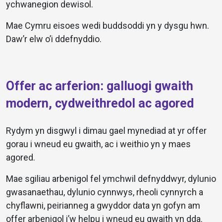
ychwanegion dewisol.
Mae Cymru eisoes wedi buddsoddi yn y dysgu hwn.
Daw’r elw o’i ddefnyddio.
Offer ac arferion: galluogi gwaith
modern, cydweithredol ac agored
Rydym yn disgwyl i dimau gael mynediad at yr offer
gorau i wneud eu gwaith, ac i weithio yn y maes
agored.
Mae sgiliau arbenigol fel ymchwil defnyddwyr, dylunio
gwasanaethau, dylunio cynnwys, rheoli cynnyrch a
chyflawni, peirianneg a gwyddor data yn gofyn am
offer arbenigol i’w helpu i wneud eu gwaith yn dda.