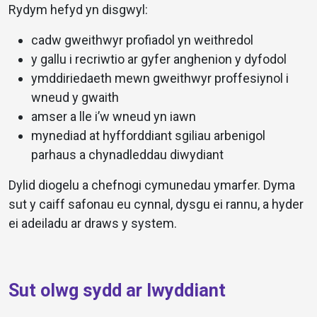
Rydym hefyd yn disgwyl:
cadw gweithwyr profiadol yn weithredol
y gallu i recriwtio ar gyfer anghenion y dyfodol
ymddiriedaeth mewn gweithwyr proffesiynol i
wneud y gwaith
amser a lle i’w wneud yn iawn
mynediad at hyfforddiant sgiliau arbenigol
parhaus a chynadleddau diwydiant
Dylid diogelu a chefnogi cymunedau ymarfer. Dyma
sut y caiff safonau eu cynnal, dysgu ei rannu, a hyder
ei adeiladu ar draws y system.
Sut olwg sydd ar lwyddiant