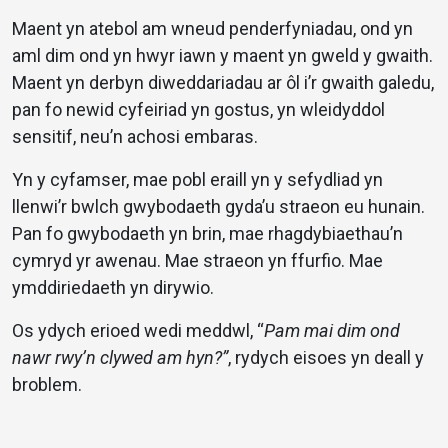
Maent yn atebol am wneud penderfyniadau, ond yn
aml dim ond yn hwyr iawn y maent yn gweld y gwaith.
Maent yn derbyn diweddariadau ar ôl i’r gwaith galedu,
pan fo newid cyfeiriad yn gostus, yn wleidyddol
sensitif, neu’n achosi embaras.
Yn y cyfamser, mae pobl eraill yn y sefydliad yn
llenwi’r bwlch gwybodaeth gyda’u straeon eu hunain.
Pan fo gwybodaeth yn brin, mae rhagdybiaethau’n
cymryd yr awenau. Mae straeon yn ffurfio. Mae
ymddiriedaeth yn dirywio.
Os ydych erioed wedi meddwl, “
Pam mai dim ond
nawr rwy’n clywed am hyn?”
, rydych eisoes yn deall y
broblem.