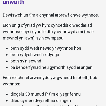
unwaith
Dewiswch un tîm a chynnal arbrawf chwe wythnos.
Eich unig ofyniad yw hyn: cyhoeddi diweddariad
wythnosol byr i gynulleidfa y cytunwyd arni (mae
mewnol yn iawn), sy’n cwmpasu:
beth sydd wedi newid yr wythnos hon
beth rydych wedi’i ddysgu
beth sy’n sownd
pa benderfyniad neu gymorth sydd ei angen
Eich rôl chi fel arweinydd yw gwneud tri pheth, bob
wythnos:
diogelu 30 munud i’r tîm ei ysgrifennu
dileu cymeradwyaethau diangen