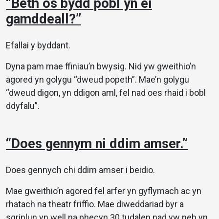
“Beth os bydd pobl yn ei
gamddeall?”
Efallai y byddant.
Dyna pam mae ffiniau’n bwysig. Nid yw gweithio’n
agored yn golygu “dweud popeth”. Mae’n golygu
“dweud digon, yn ddigon aml, fel nad oes rhaid i bobl
ddyfalu”.
“Does gennym ni ddim amser.”
Does gennych chi ddim amser i beidio.
Mae gweithio’n agored fel arfer yn gyflymach ac yn
rhatach na theatr friffio. Mae diweddariad byr a
sgrinlun yn well na phecyn 30 tudalen nad yw neb yn