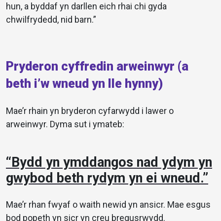
hun, a byddaf yn darllen eich rhai chi gyda
chwilfrydedd, nid barn.”
Pryderon cyffredin arweinwyr (a
beth i’w wneud yn lle hynny)
Mae’r rhain yn bryderon cyfarwydd i lawer o
arweinwyr. Dyma sut i ymateb:
“Bydd yn ymddangos nad ydym yn
gwybod beth rydym yn ei wneud.”
Mae’r rhan fwyaf o waith newid yn ansicr. Mae esgus
bod popeth yn sicr yn creu bregusrwydd.