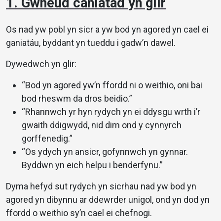
1. Gwneud caniatâd yn glir
Os nad yw pobl yn sicr a yw bod yn agored yn cael ei
ganiatáu, byddant yn tueddu i gadw’n dawel.
Dywedwch yn glir:
“Bod yn agored yw’n ffordd ni o weithio, oni bai
bod rheswm da dros beidio.”
“Rhannwch yr hyn rydych yn ei ddysgu wrth i’r
gwaith ddigwydd, nid dim ond y cynnyrch
gorffenedig.”
“Os ydych yn ansicr, gofynnwch yn gynnar.
Byddwn yn eich helpu i benderfynu.”
Dyma hefyd sut rydych yn sicrhau nad yw bod yn
agored yn dibynnu ar ddewrder unigol, ond yn dod yn
ffordd o weithio sy’n cael ei chefnogi.