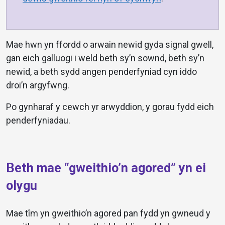
Mae hwn yn ffordd o arwain newid gyda signal gwell,
gan eich galluogi i weld beth sy’n sownd, beth sy’n
newid, a beth sydd angen penderfyniad cyn iddo
droi’n argyfwng.
Po gynharaf y cewch yr arwyddion, y gorau fydd eich
penderfyniadau.
Beth mae “gweithio’n agored” yn ei
olygu
Mae tîm yn gweithio’n agored pan fydd yn gwneud y