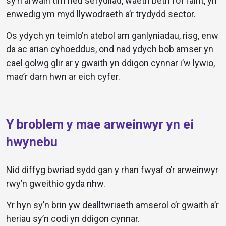
sy’n arwain tîm neu sefydliad, waeth beth fo’i faint, yn
enwedig ym myd llywodraeth a’r trydydd sector.
Os ydych yn teimlo’n atebol am ganlyniadau, risg, enw
da ac arian cyhoeddus, ond nad ydych bob amser yn
cael golwg glir ar y gwaith yn ddigon cynnar i’w lywio,
mae’r darn hwn ar eich cyfer.
Y broblem y mae arweinwyr yn ei
hwynebu
Nid diffyg bwriad sydd gan y rhan fwyaf o’r arweinwyr
rwy’n gweithio gyda nhw.
Yr hyn sy’n brin yw dealltwriaeth amserol o’r gwaith a’r
heriau sy’n codi yn ddigon cynnar.