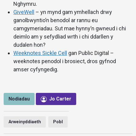
Nghymru.
GiveWell
– yn mynd gam ymhellach drwy
ganolbwyntio’n benodol ar rannu eu
camgymeriadau. Sut mae hynny’n gwneud i chi
deimlo am y sefydliad wrth i chi ddarllen y
dudalen hon?
Weeknotes Sickle Cell
gan Public Digital –
weeknotes penodol i brosiect, dros gyfnod
amser cyfyngedig.
Nodiadau
Jo Carter
Arweinyddiaeth
Pobl