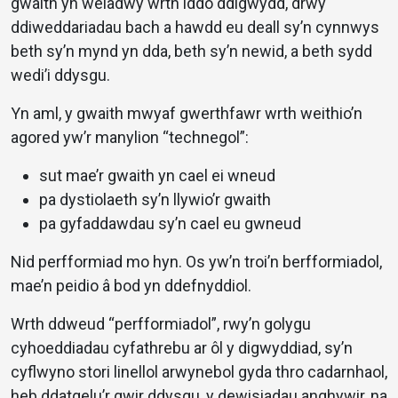
gwaith yn weladwy wrth iddo ddigwydd, drwy
ddiweddariadau bach a hawdd eu deall sy’n cynnwys
beth sy’n mynd yn dda, beth sy’n newid, a beth sydd
wedi’i ddysgu.
Yn aml, y gwaith mwyaf gwerthfawr wrth weithio’n
agored yw’r manylion “technegol”:
sut mae’r gwaith yn cael ei wneud
pa dystiolaeth sy’n llywio’r gwaith
pa gyfaddawdau sy’n cael eu gwneud
Nid perfformiad mo hyn. Os yw’n troi’n berfformiadol,
mae’n peidio â bod yn ddefnyddiol.
Wrth ddweud “perfformiadol”, rwy’n golygu
cyhoeddiadau cyfathrebu ar ôl y digwyddiad, sy’n
cyflwyno stori linellol arwynebol gyda thro cadarnhaol,
heb ddatgelu’r gwir ddysgu, y dewisiadau anghywir, na