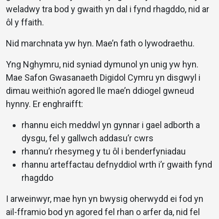
weladwy tra bod y gwaith yn dal i fynd rhagddo, nid ar
ôl y ffaith.
Nid marchnata yw hyn. Mae’n fath o lywodraethu.
Yng Nghymru, nid syniad dymunol yn unig yw hyn.
Mae Safon Gwasanaeth Digidol Cymru yn disgwyl i
dimau weithio’n agored lle mae’n ddiogel gwneud
hynny. Er enghraifft:
rhannu eich meddwl yn gynnar i gael adborth a
dysgu, fel y gallwch addasu’r cwrs
rhannu’r rhesymeg y tu ôl i benderfyniadau
rhannu arteffactau defnyddiol wrth i’r gwaith fynd
rhagddo
I arweinwyr, mae hyn yn bwysig oherwydd ei fod yn
ail-fframio bod yn agored fel rhan o arfer da, nid fel