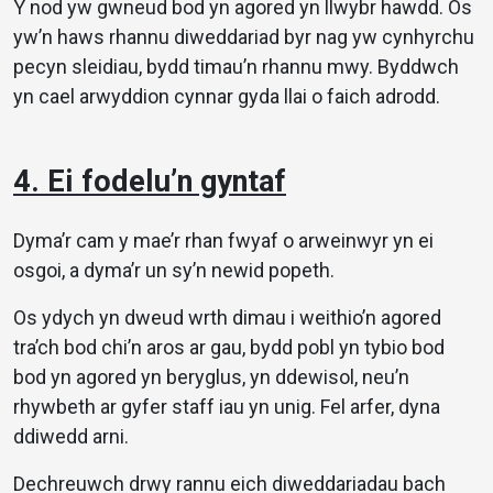
Y nod yw gwneud bod yn agored yn llwybr hawdd. Os
yw’n haws rhannu diweddariad byr nag yw cynhyrchu
pecyn sleidiau, bydd timau’n rhannu mwy. Byddwch
yn cael arwyddion cynnar gyda llai o faich adrodd.
4. Ei fodelu’n gyntaf
Dyma’r cam y mae’r rhan fwyaf o arweinwyr yn ei
osgoi, a dyma’r un sy’n newid popeth.
Os ydych yn dweud wrth dimau i weithio’n agored
tra’ch bod chi’n aros ar gau, bydd pobl yn tybio bod
bod yn agored yn beryglus, yn ddewisol, neu’n
rhywbeth ar gyfer staff iau yn unig. Fel arfer, dyna
ddiwedd arni.
Dechreuwch drwy rannu eich diweddariadau bach