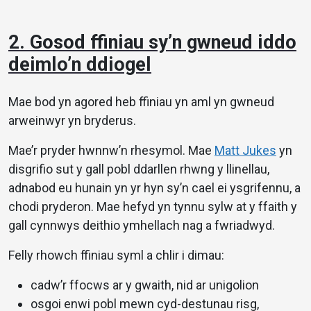
2. Gosod ffiniau sy’n gwneud iddo
deimlo’n ddiogel
Mae bod yn agored heb ffiniau yn aml yn gwneud
arweinwyr yn bryderus.
Mae’r pryder hwnnw’n rhesymol. Mae
Matt Jukes
yn
disgrifio sut y gall pobl ddarllen rhwng y llinellau,
adnabod eu hunain yn yr hyn sy’n cael ei ysgrifennu, a
chodi pryderon. Mae hefyd yn tynnu sylw at y ffaith y
gall cynnwys deithio ymhellach nag a fwriadwyd.
Felly rhowch ffiniau syml a chlir i dimau:
cadw’r ffocws ar y gwaith, nid ar unigolion
osgoi enwi pobl mewn cyd-destunau risg,