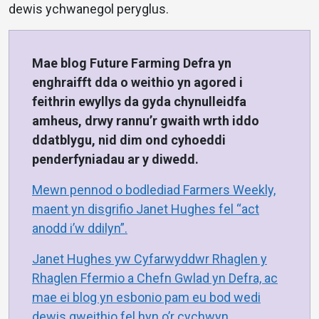
dewis ychwanegol peryglus.
Mae blog Future Farming Defra yn
enghraifft dda o weithio yn agored i
feithrin ewyllys da gyda chynulleidfa
amheus, drwy rannu’r gwaith wrth iddo
ddatblygu, nid dim ond cyhoeddi
penderfyniadau ar y diwedd.
Mewn pennod o bodlediad Farmers Weekly,
maent yn disgrifio Janet Hughes fel “act
anodd i’w ddilyn”.
Janet Hughes yw Cyfarwyddwr Rhaglen y
Rhaglen Ffermio a Chefn Gwlad yn Defra, ac
mae ei blog yn esbonio pam eu bod wedi
dewis gweithio fel hyn o’r cychwyn
.