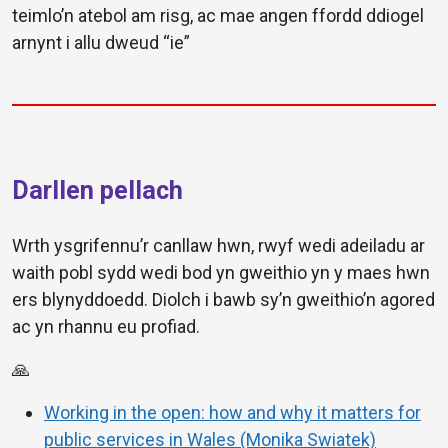
teimlo’n atebol am risg, ac mae angen ffordd ddiogel
arnynt i allu dweud “ie”
Darllen pellach
Wrth ysgrifennu’r canllaw hwn, rwyf wedi adeiladu ar
waith pobl sydd wedi bod yn gweithio yn y maes hwn
ers blynyddoedd. Diolch i bawb sy’n gweithio’n agored
ac yn rhannu eu profiad.
🙏
Working in the open: how and why it matters for
public services in Wales (Monika Swiatek)