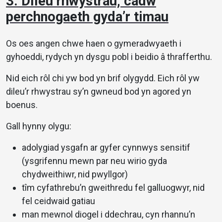
3. Dileu rhwystrau, cadw
perchnogaeth gyda’r timau
Os oes angen chwe haen o gymeradwyaeth i
gyhoeddi, rydych yn dysgu pobl i beidio â thrafferthu.
Nid eich rôl chi yw bod yn brif olygydd. Eich rôl yw
dileu’r rhwystrau sy’n gwneud bod yn agored yn
boenus.
Gall hynny olygu:
adolygiad ysgafn ar gyfer cynnwys sensitif
(ysgrifennu mewn par neu wirio gyda
chydweithiwr, nid pwyllgor)
tîm cyfathrebu’n gweithredu fel galluogwyr, nid
fel ceidwaid gatiau
man mewnol diogel i ddechrau, cyn rhannu’n