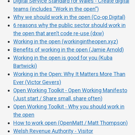
Digital Service Standard for Wales - Create digital
teams (includes “Work in the open”)
Why we should work in the open (Co-op Digital)
6 reasons why the public sector should work in
the open that aren’t code re-use (dxw)
Working in the open (workingintheopen.xyz)
Benefits of working in the open (Jamie Arnold)
Working in the open is good for you (Kuba
Bartwicki)
Working in the Open: Why It Matters More Than
Ever (Victor Gevers)
Open Working Toolkit - Open Working Manifesto
(Just start / Share small, share often)
Open Working Toolkit - Why you should work in
the open
How to work open (OpenMatt / Matt Thompson)
Welsh Revenue Authority - Visitor