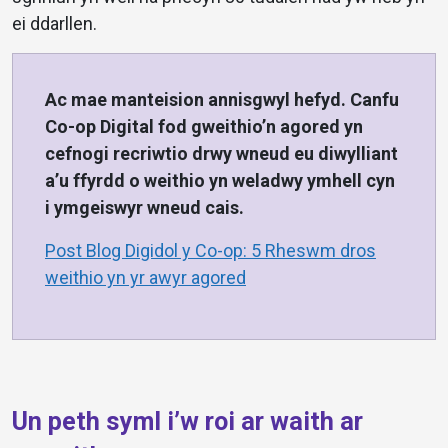
ei ddarllen.
Ac mae manteision annisgwyl hefyd. Canfu
Co-op Digital fod gweithio’n agored yn
cefnogi recriwtio drwy wneud eu diwylliant
a’u ffyrdd o weithio yn weladwy ymhell cyn
i ymgeiswyr wneud cais.
Post Blog Digidol y Co-op: 5 Rheswm dros
weithio yn yr awyr agored
Un peth syml i’w roi ar waith ar