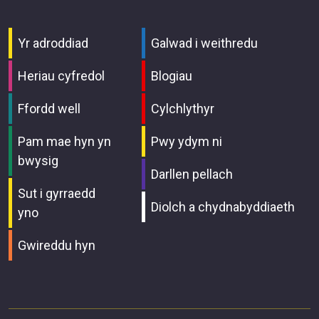
Yr adroddiad
Galwad i weithredu
Heriau cyfredol
Blogiau
Ffordd well
Cylchlythyr
Pam mae hyn yn
Pwy ydym ni
bwysig
Darllen pellach
Sut i gyrraedd
Diolch a chydnabyddiaeth
yno
Gwireddu hyn