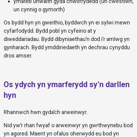
ymateb unwaith gyda chwilfrydedd (un cwestiwn,
un cynnig o gymorth)
Os bydd hyn yn gweithio, byddwch yn ei sylwi mewn
cyfarfodydd. Bydd pobl yn cyfeirio at y
diweddariadau. Bydd dibyniaethau’n dod i’r amlwg yn
gynharach. Bydd ymddiriedaeth yn dechrau cynyddu
dros amser.
Os ydych yn ymarferydd sy’n darllen
hyn
Rhannwch hwn gyda’ch arweinwyr.
Nid yw’r rhan fwyaf o arweinwyr yn gwrthwynebu bod
yn agored. Maent yn ofalus oherwydd eu bod yn