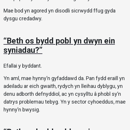
Mae bod yn agored yn disodli sicrwydd ffug gyda
dysgu credadwy.
“Beth os bydd pobl yn dwyn ein
syniadau?”
Efallai y byddant.
Yn aml, mae hynny’n gyfaddawd da. Pan fydd eraill yn
adeiladu ar eich gwaith, rydych yn lleihau dyblygu, yn
denu adborth defnyddiol, ac yn cysylltu â phobl sy’n
datrys problemau tebyg. Yn y sector cyhoeddus, mae
hynny’n bwysig.