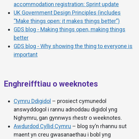
accommodation registration: Sprint update
UK Government Design Principles (includes
“Make things open: it makes things better”)
GDS blog - Making things open, making things
better
GDS blog - Why showing the thing to everyone is
important
Enghreifftiau o weeknotes
Cymru Ddigidol
– prosiect cymunedol
answyddogol i rannu adnoddau digidol yng
Nghymru, gan gynnwys rhestr o weeknotes.
Awdurdod Cyllid Cymru
– blog sy’n rhannu sut
maent yn creu gwasanaethau i bobl yng