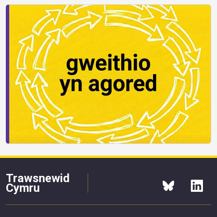
Trawsnewid
Cymru