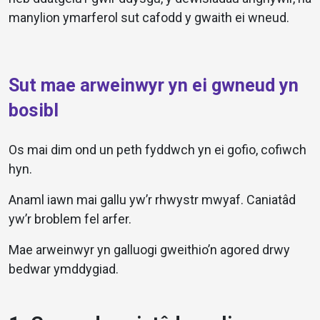
manylion ymarferol sut cafodd y gwaith ei wneud.
Sut mae arweinwyr yn ei gwneud yn
bosibl
Os mai dim ond un peth fyddwch yn ei gofio, cofiwch
hyn.
Anaml iawn mai gallu yw’r rhwystr mwyaf. Caniatâd
yw’r broblem fel arfer.
Mae arweinwyr yn galluogi gweithio’n agored drwy
bedwar ymddygiad.