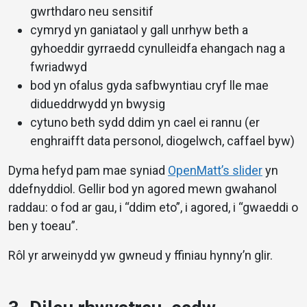
gwrthdaro neu sensitif
cymryd yn ganiataol y gall unrhyw beth a
gyhoeddir gyrraedd cynulleidfa ehangach nag a
fwriadwyd
bod yn ofalus gyda safbwyntiau cryf lle mae
didueddrwydd yn bwysig
cytuno beth sydd ddim yn cael ei rannu (er
enghraifft data personol, diogelwch, caffael byw)
Dyma hefyd pam mae syniad
OpenMatt’s slider
yn
ddefnyddiol. Gellir bod yn agored mewn gwahanol
raddau: o fod ar gau, i “ddim eto”, i agored, i “gwaeddi o
ben y toeau”.
Rôl yr arweinydd yw gwneud y ffiniau hynny’n glir.