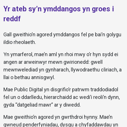
Yr ateb sy’n ymddangos yn groes i
reddf
Gall gweithio’n agored ymddangos fel pe bai’n golygu
ildio rheolaeth.
Yn ymarferol, mae’n aml yn rhoi mwy o’r hyn sydd ei
angen ar arweinwyr mewn gwirionedd: gwell
mewnwelediad yn gynharach, llywodraethu cliriach, a
llai o bethau annisgwyl.
Mae Public Digital yn disgrifio’r patrwm traddodiadol
fel un o ddarlledu, hierarchaidd ac wedi’i reoli’n dynn,
gyda “datgeliad mawr” ar y diwedd.
Mae gweithio’n agored yn gwrthdroi hynny. Mae’n
gwneud penderfyniadau, dysgu a chyfaddawdau yn