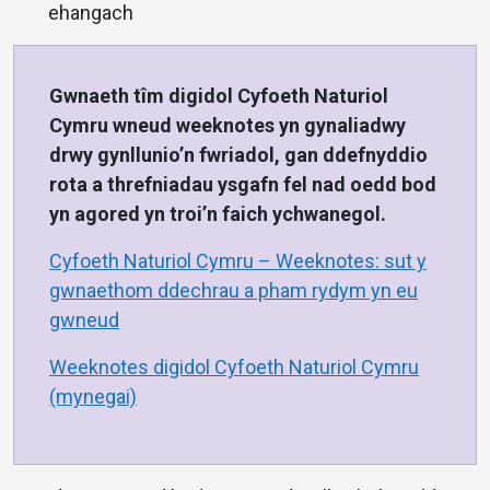
ehangach
Gwnaeth tîm digidol Cyfoeth Naturiol
Cymru wneud weeknotes yn gynaliadwy
drwy gynllunio’n fwriadol, gan ddefnyddio
rota a threfniadau ysgafn fel nad oedd bod
yn agored yn troi’n faich ychwanegol.
Cyfoeth Naturiol Cymru – Weeknotes: sut y
gwnaethom ddechrau a pham rydym yn eu
gwneud
Weeknotes digidol Cyfoeth Naturiol Cymru
(mynegai)