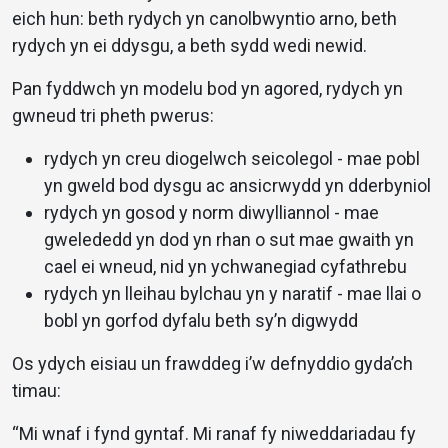
eich hun: beth rydych yn canolbwyntio arno, beth
rydych yn ei ddysgu, a beth sydd wedi newid.
Pan fyddwch yn modelu bod yn agored, rydych yn
gwneud tri pheth pwerus:
rydych yn creu diogelwch seicolegol - mae pobl
yn gweld bod dysgu ac ansicrwydd yn dderbyniol
rydych yn gosod y norm diwylliannol - mae
gwelededd yn dod yn rhan o sut mae gwaith yn
cael ei wneud, nid yn ychwanegiad cyfathrebu
rydych yn lleihau bylchau yn y naratif - mae llai o
bobl yn gorfod dyfalu beth sy’n digwydd
Os ydych eisiau un frawddeg i’w defnyddio gyda’ch
timau:
“Mi wnaf i fynd gyntaf. Mi ranaf fy niweddariadau fy