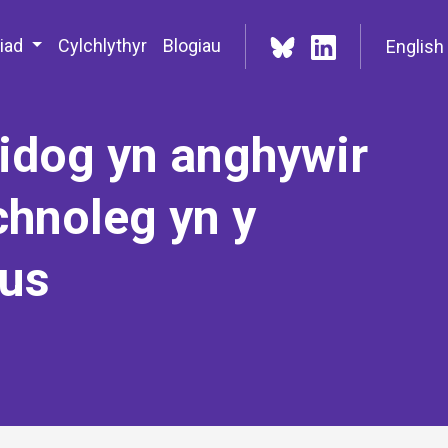
iad
Cylchlythyr
Blogiau
English
nidog yn anghywir
chnoleg yn y
dus