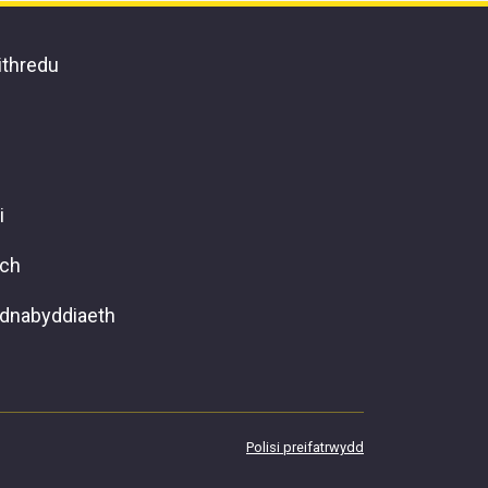
ithredu
i
ach
ydnabyddiaeth
Polisi preifatrwydd