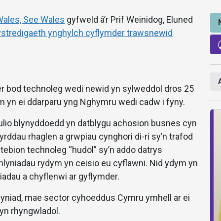
Wales, See Wales
gyfweld â’r Prif Weinidog, Eluned
stredigaeth ynghylch cyflymder trawsnewid
 er bod technoleg wedi newid yn sylweddol dros 25
ym yn ei ddarparu yng Nghymru wedi cadw i fyny.
ulio blynyddoedd yn datblygu achosion busnes cyn
rddau rhaglen a grwpiau cynghori di-ri sy’n trafod
atebion technoleg “hudol” sy’n addo datrys
lyniadau rydym yn ceisio eu cyflawni. Nid ydym yn
dau a chyflenwi ar gyflymder.
nlyniad, mae sector cyhoeddus Cymru ymhell ar ei
c yn rhyngwladol.