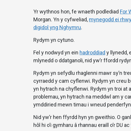
Yr wythnos hon, fe wnaeth podlediad
For 
Morgan. Yn y cyfweliad,
mynegodd ei rhwy
digidol yng Nghymru
.
Rydym yn cytuno.
Fel y nodwyd yn ein
hadroddiad
y llynedd,
mlynedd o ddatganoli, nid yw’r ffordd ryd
Rydym yn sefydlu rhaglenni mawr sy’n tre
cyrraedd y cam cyflenwi. Rydym yn creu by
yn hytrach na chyflenwi. Rydym yn troi at 
problemau, yn hytrach na meddwl am y can
ymddiried mewn timau i wneud penderfynia
Nid yw’r hen ffyrdd hyn yn gweithio. O ga
hôl hi o’i gymharu â rhannau eraill o’r DU a