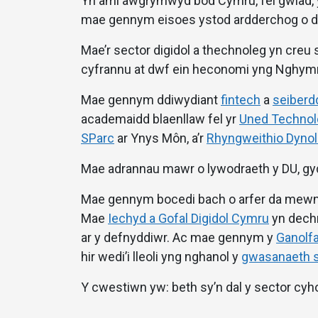
Yn aml awgrymwyd bod Cymru, fel gwlad, yn
mae gennym eisoes ystod ardderchog o da
Mae’r sector digidol a thechnoleg yn creu 
cyfrannu at dwf ein heconomi yng Nghym
Mae gennym ddiwydiant
fintech
a
seiberd
academaidd blaenllaw fel yr
Uned Technole
SParc
ar Ynys Môn, a’r
Rhyngweithio Dynol-
Mae adrannau mawr o lywodraeth y DU, gyda 
Mae gennym bocedi bach o arfer da mewn 
Mae
Iechyd a Gofal Digidol Cymru
yn dechr
ar y defnyddiwr. Ac mae gennym y
Ganolf
hir wedi’i lleoli yng nghanol y
gwasanaeth si
Y cwestiwn yw: beth sy’n dal y sector cy