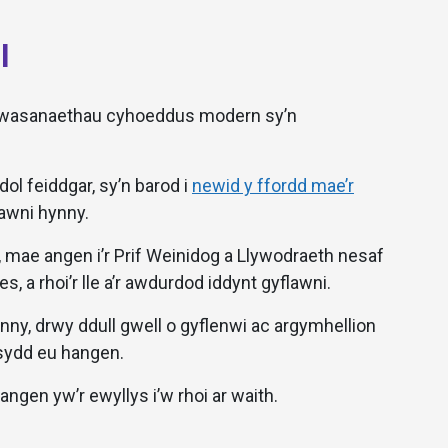
l
 gwasanaethau cyhoeddus modern sy’n
l feiddgar, sy’n barod i
newid y ffordd mae’r
lawni hynny.
 mae angen i’r Prif Weinidog a Llywodraeth nesaf
 a rhoi’r lle a’r awdurdod iddynt gyflawni.
nny, drwy ddull gwell o gyflenwi ac argymhellion
id sydd eu hangen.
angen yw’r ewyllys i’w rhoi ar waith.