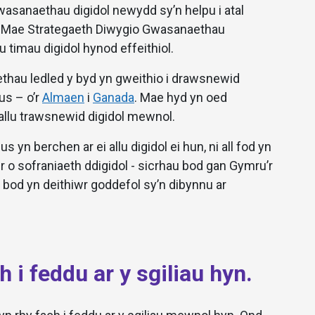
wasanaethau digidol newydd sy’n helpu i atal
d. Mae Strategaeth Diwygio Gwasanaethau
u timau digidol hynod effeithiol.
thau ledled y byd yn gweithio i drawsnewid
us – o’r
Almaen
i
Ganada
. Mae hyd yn oed
llu trawsnewid digidol mewnol.
yn berchen ar ei allu digidol ei hun, ni all fod yn
r o sofraniaeth ddigidol - sicrhau bod gan Gymru’r
na bod yn deithiwr goddefol sy’n dibynnu ar
 i feddu ar y sgiliau hyn.