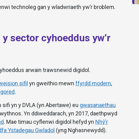
enwi technoleg gan y wladwriaeth yw’r broblem.
 y sector cyhoeddus yw’r
r cyhoeddus arwain trawsnewid digidol.
weision sifil
yn gweithio mewn
ffyrdd modern
,
agored
.
 sifi yn y DVLA (yn Abertawe) eu
gwasanaethau
ythnos. Yn ddiweddarach, yn 2017, daethpwyd
ad
. Mae timau cyflenwi digidol hefyd yn
Nhŷ’r
fa Ystadegau Gwladol
(yng Nghasnewydd).