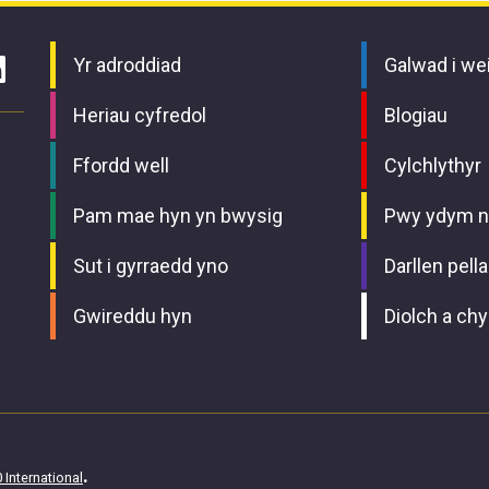
Yr adroddiad
Galwad i we
Heriau cyfredol
Blogiau
Ffordd well
Cylchlythyr
Pam mae hyn yn bwysig
Pwy ydym n
Sut i gyrraedd yno
Darllen pell
Gwireddu hyn
Diolch a ch
.
 International