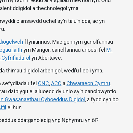
 rhy fach i feddu ar y sgiliau mewnol hyn. Ond
lent ddigidol a thechnolegol yma.
swyddi o ansawdd uchel sy’n talu’n dda, ac yn
ru.
diogelwch
ffyniannus. Mae gennym ganolfannau
gau Iaith
ym Mangor, canolfannau arloesi fel
M-
Cyfrifiadurol
yn Abertawe.
thimau digidol arbenigol, wedi’u lleoli yma.
sefydliadau fel
CNC
,
ACC
a
Chwaraeon Cymru
.
au datblygu ei alluoedd dylunio sy’n canolbwyntio
an Gwasanaethau Cyhoeddus Digidol
, a fydd cyn bo
fil
ei hun.
hoeddus ddatganoledig yng Nghymru yn ôl?