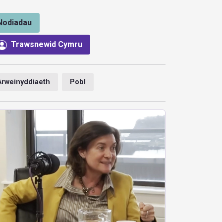
Nodiadau
Trawsnewid Cymru
Arweinyddiaeth
Pobl