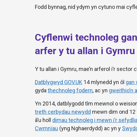
Fodd bynnag, nid ydym yn cytuno mai cyfl
Cyflenwi technoleg gan
arfer y tu allan i Gymru
Y tu allan i Gymru, mae’n arferol i’r secto
Datblygwyd GOV.UK
14 mlynedd yn ôl
gan 
gyda
thechnoleg fodern
, ac yn
gweithio’n 
Yn 2014, datblygodd tîm mewnol o weision
treth cerbydau newydd
mewn dim ond 12 w
â’u holl
dimau technoleg i mewn i’r sefydli
Cwmnïau
(yng Nghaerdydd) ac yn y
Swydd