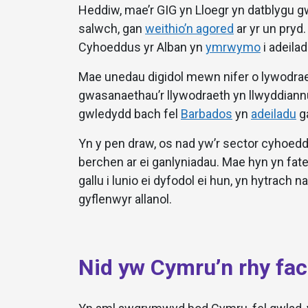
Heddiw, mae’r GIG yn Lloegr yn datblygu g
salwch, gan
weithio’n agored
ar yr un pry
Cyhoeddus yr Alban yn
ymrwymo
i adeilad
Mae unedau digidol mewn nifer o lywodrae
gwasanaethau’r llywodraeth yn llwyddiann
gwledydd bach fel
Barbados
yn
adeiladu
ga
Yn y pen draw, os nad yw’r sector cyhoeddus 
berchen ar ei ganlyniadau. Mae hyn yn fate
gallu i lunio ei dyfodol ei hun, yn hytrach 
gyflenwyr allanol.
Nid yw Cymru’n rhy fach