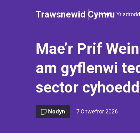
Trawsnewid Cymru
Hafan
Yr adrodd
Mae’r Prif Wei
am gyflenwi te
sector cyhoed
Nodyn
7 Chwefror 2026