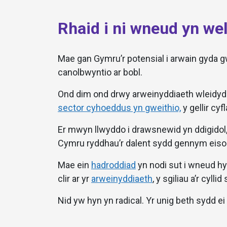
Rhaid i ni wneud yn wel
Mae gan Gymru’r potensial i arwain gyda
canolbwyntio ar bobl.
Ond dim ond drwy arweinyddiaeth wleidyddo
sector cyhoeddus yn gweithio,
y gellir cyf
Er mwyn llwyddo i drawsnewid yn ddigidol,
Cymru ryddhau’r dalent sydd gennym eisoes,
Mae ein
hadroddiad
yn nodi sut i wneud hy
clir ar yr
arweinyddiaeth
, y sgiliau a’r cyll
Nid yw hyn yn radical. Yr unig beth sydd ei 