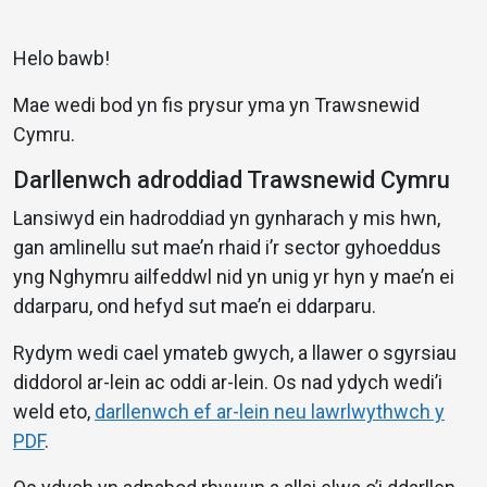
Helo bawb!
Mae wedi bod yn fis prysur yma yn Trawsnewid
Cymru.
Darllenwch adroddiad Trawsnewid Cymru
Lansiwyd ein hadroddiad yn gynharach y mis hwn,
gan amlinellu sut mae’n rhaid i’r sector gyhoeddus
yng Nghymru ailfeddwl nid yn unig yr hyn y mae’n ei
ddarparu, ond hefyd sut mae’n ei ddarparu.
Rydym wedi cael ymateb gwych, a llawer o sgyrsiau
diddorol ar-lein ac oddi ar-lein. Os nad ydych wedi’i
weld eto,
darllenwch ef ar-lein neu lawrlwythwch y
PDF
.