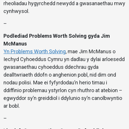
rheoliadau hygyrchedd newydd a gwasanaethau mwy
cynhwysol.
–
Podlediad Problems Worth Solving gyda Jim
McManus
Yn Problems Worth Solving
, mae Jim McManus o
Iechyd Cyhoeddus Cymru yn dadlau y dylai arloesedd
gwasanaethau cyhoeddus ddechrau gyda
dealltwriaeth ddofn o anghenion pobl, nid dim ond
nodau polisi. Mae ei fyfyrdodau’n herio timau i
ddiffinio problemau ystyrlon cyn rhuthro at atebion –
egwyddor sy’n greiddiol i ddylunio sy’n canolbwyntio
ar bobl.
–