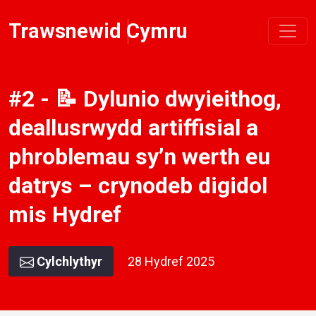
Trawsnewid Cymru
#2 - 📝 Dylunio dwyieithog,
deallusrwydd artiffisial a
phroblemau sy’n werth eu
datrys – crynodeb digidol
mis Hydref
Cylchlythyr
28 Hydref 2025