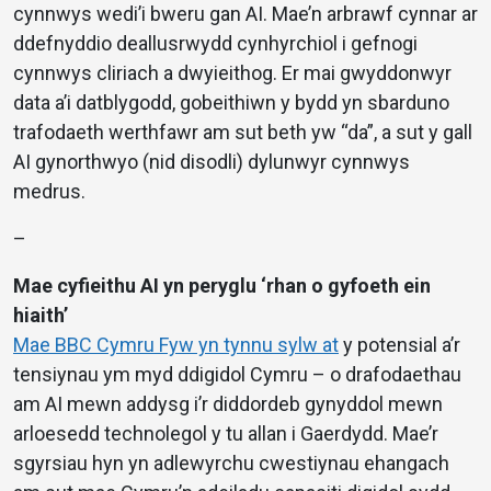
cynnwys wedi’i bweru gan AI. Mae’n arbrawf cynnar ar
ddefnyddio deallusrwydd cynhyrchiol i gefnogi
cynnwys cliriach a dwyieithog. Er mai gwyddonwyr
data a’i datblygodd, gobeithiwn y bydd yn sbarduno
trafodaeth werthfawr am sut beth yw “da”, a sut y gall
AI gynorthwyo (nid disodli) dylunwyr cynnwys
medrus.
–
Mae cyfieithu AI yn peryglu ‘rhan o gyfoeth ein
hiaith’
Mae BBC Cymru Fyw yn tynnu sylw at
y potensial a’r
tensiynau ym myd ddigidol Cymru – o drafodaethau
am AI mewn addysg i’r diddordeb gynyddol mewn
arloesedd technolegol y tu allan i Gaerdydd. Mae’r
sgyrsiau hyn yn adlewyrchu cwestiynau ehangach