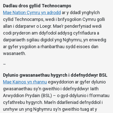
Dadlau dros gyllid Technocamps
Mae Nation Cymru yn adrodd
ar y ddadl ynghylch
cyllid Technocamps, wedi i brifysgolion Cymru golli
allan i ddarparwr o Loegr. Mae’r penderfyniad wedi
codi pryderon am ddyfodol addysg cyfrifiadura a
darpariaeth sgiliau digidol yng Nghymru, yn enwedig
ar gyfer ysgolion a rhanbarthau sydd eisoes dan
wasanaeth.
–
Dylunio gwasanaethau hygyrch i ddefnyddwyr BSL
Mae Kainos yn rhannu
egwyddorion ar gyfer dylunio
gwasanaethau sy’n gweithio i ddefnyddwyr Iaith
Arwyddion Prydain (BSL) – o gyd-ddylunio i fformatau
cyfathrebu hygyrch. Mae’n ddarlleniad defnyddiol i
unrhyw un yng Nghymru sy’n gweithio tuag at y