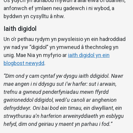
Os ydych yn adnabod rhywun a allai elwa o’i ddarllen,
anfonwch ef ymlaen neu gadewch i ni wybod, a
byddwn yn cysylltu â nhw.
Iaith digidol
Un o’r pethau rydym yn pwysleisio yn ein hadroddiad
yw nad yw “digidol” yn ymwneud â thechnoleg yn
unig. Mae Nia yn myfyrio ar
iaith digidol yn ein
blogbost newydd
.
“Dim ond y cam cyntaf yw dysgu iaith ddigidol. Nawr
mae angen i ni ddysgu sut i’w harfer: sut i arwain,
trefnu a gwneud penderfyniadau mewn ffyrdd
gwirioneddol ddigidol, wedi’u canoli ar anghenion
defnyddwyr. Oni bai bod ein timau, ein diwylliant, ein
strwythurau a’n harferion arweinyddiaeth yn esblygu
hefyd, dim ond geiriau y maent yn parhau i fod.”