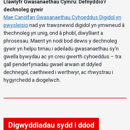
Llawlyfr Gwasanaethau Cymru: Defnyddio’r
dechnoleg gywir
Mae Canolfan Gwasanaethau Cyhoeddus Digidol yn
pwysleisio
nad yw trawsnewid digidol yn ymwneud â
thechnoleg yn unig, ond â phobl, diwylliant a
phrosesau. Maent yn nodi bod dewis y dechnoleg
gywir yn helpu timau i adeiladu gwasanaethau sy’n
gwella bywydau ac yn creu gwerth cyhoeddus – tra
gall penderfyniadau gwael arwain at ddyled
dechnegol, caethiwed i werthwyr, ac rhwystrau i
hygyrchedd a diogelwch.
Digwyddiadau sydd i ddod