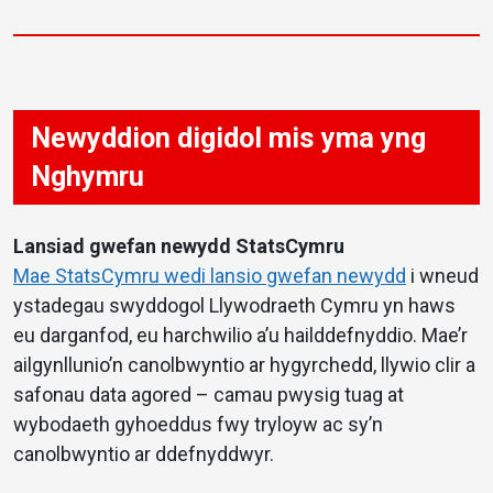
Newyddion digidol mis yma yng
Nghymru
Lansiad gwefan newydd StatsCymru
Mae StatsCymru wedi lansio gwefan newydd
i wneud
ystadegau swyddogol Llywodraeth Cymru yn haws
eu darganfod, eu harchwilio a’u hailddefnyddio. Mae’r
ailgynllunio’n canolbwyntio ar hygyrchedd, llywio clir a
safonau data agored – camau pwysig tuag at
wybodaeth gyhoeddus fwy tryloyw ac sy’n
canolbwyntio ar ddefnyddwyr.