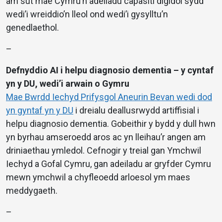
am sut mae Cymru’n adeiladu capasiti digidol sydd
wedi’i wreiddio’n lleol ond wedi’i gysylltu’n
genedlaethol.
–
Defnyddio AI i helpu diagnosio dementia – y cyntaf
yn y DU, wedi’i arwain o Gymru
Mae Bwrdd Iechyd Prifysgol Aneurin Bevan wedi dod
yn gyntaf yn y DU
i dreialu deallusrwydd artiffisial i
helpu diagnosio dementia. Gobeithir y bydd y dull hwn
yn byrhau amseroedd aros ac yn lleihau’r angen am
driniaethau ymledol. Cefnogir y treial gan Ymchwil
Iechyd a Gofal Cymru, gan adeiladu ar gryfder Cymru
mewn ymchwil a chyfleoedd arloesol ym maes
meddygaeth.
–