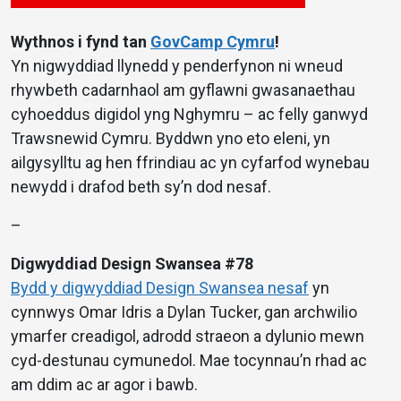
Wythnos i fynd tan
GovCamp Cymru
!
Yn nigwyddiad llynedd y penderfynon ni wneud
rhywbeth cadarnhaol am gyflawni gwasanaethau
cyhoeddus digidol yng Nghymru – ac felly ganwyd
Trawsnewid Cymru. Byddwn yno eto eleni, yn
ailgysylltu ag hen ffrindiau ac yn cyfarfod wynebau
newydd i drafod beth sy’n dod nesaf.
–
Digwyddiad Design Swansea #78
Bydd y digwyddiad Design Swansea nesaf
yn
cynnwys Omar Idris a Dylan Tucker, gan archwilio
ymarfer creadigol, adrodd straeon a dylunio mewn
cyd-destunau cymunedol. Mae tocynnau’n rhad ac
am ddim ac ar agor i bawb.