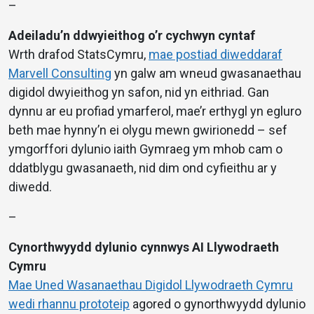
–
Adeiladu’n ddwyieithog o’r cychwyn cyntaf
Wrth drafod StatsCymru,
mae postiad diweddaraf
Marvell Consulting
yn galw am wneud gwasanaethau
digidol dwyieithog yn safon, nid yn eithriad. Gan
dynnu ar eu profiad ymarferol, mae’r erthygl yn egluro
beth mae hynny’n ei olygu mewn gwirionedd – sef
ymgorffori dylunio iaith Gymraeg ym mhob cam o
ddatblygu gwasanaeth, nid dim ond cyfieithu ar y
diwedd.
–
Cynorthwyydd dylunio cynnwys AI Llywodraeth
Cymru
Mae Uned Wasanaethau Digidol Llywodraeth Cymru
wedi rhannu prototeip
agored o gynorthwyydd dylunio