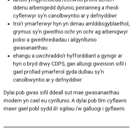
ddenu arbenigedd dylunio, peirianneg a rheoli
cyflenwyr sy’n canolbwyntio ar y defnyddiwr
troi’r ymarferwyr hyn yn dimau amlddisgyblaethol,
grymus sy’n gweithio ochr yn ochr ag arbenigwyr
polisi a gweithrediadau i ailgynllunio
gwasanaethau
ehangu a uwchraddio’r hyfforddiant a gynigir ar
hyn o bryd drwy CDPS, gan alluogi gweision sifil i
gael profiad ymarferol gyda dulliau sy’n
canolbwyntio ar y defnyddiwr
Dylai pob gwas sifil ddeall sut mae gwasanaethau
modern yn cael eu cynllunio. A dylai pob tîm cyflawni
mawr gael pobl sydd â’r sgiliau i’w galluogi i gyflawni.