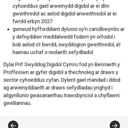
cyhoeddus gael arweinydd digidol ar ei dîm
gweithredol ac aelod digidol anweithredol ar ei
fwrdd erbyn 2027
gwneud hyfforddiant dylunio sy’n canolbwyntio ar
y defnyddiwr meddalwedd fodern yn orfodol i
bob aelod o’r bwrdd, swyddogion gweithredol, a’r
haenau uchaf o reolaeth sefydliadol
Dylai Prif Swyddog Digidol Cymru fod yn Bennaeth y
Proffesiwn ar gyfer digidol a thechnoleg ar draws y
sector cyhoeddus cyfan. Dylent gael mandad i ddod
ag arweinyddiaeth ar draws sefydliadau ynghyd i
ailgynllunio gwasanaethau trawsbynciol a chyflawni
gwelliannau.