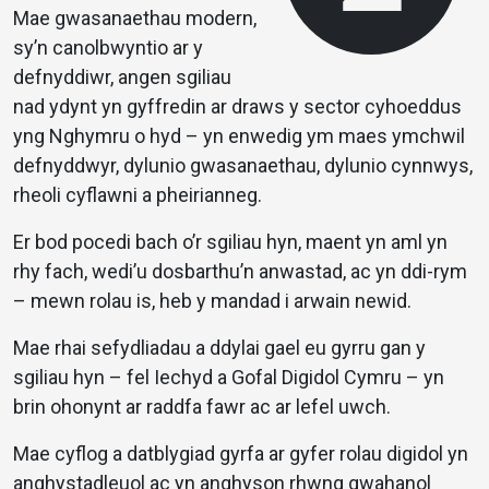
Mae gwasanaethau modern,
sy’n canolbwyntio ar y
defnyddiwr, angen sgiliau
nad ydynt yn gyffredin ar draws y sector cyhoeddus
yng Nghymru o hyd – yn enwedig ym maes ymchwil
defnyddwyr, dylunio gwasanaethau, dylunio cynnwys,
rheoli cyflawni a pheirianneg.
Er bod pocedi bach o’r sgiliau hyn, maent yn aml yn
rhy fach, wedi’u dosbarthu’n anwastad, ac yn ddi-rym
– mewn rolau is, heb y mandad i arwain newid.
Mae rhai sefydliadau a ddylai gael eu gyrru gan y
sgiliau hyn – fel Iechyd a Gofal Digidol Cymru – yn
brin ohonynt ar raddfa fawr ac ar lefel uwch.
Mae cyflog a datblygiad gyrfa ar gyfer rolau digidol yn
anghystadleuol ac yn anghyson rhwng gwahanol