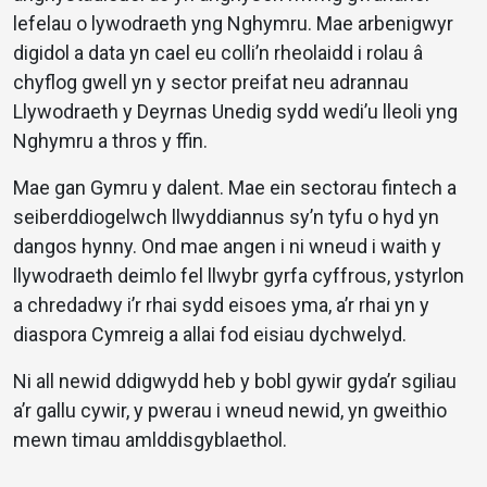
lefelau o lywodraeth yng Nghymru. Mae arbenigwyr
digidol a data yn cael eu colli’n rheolaidd i rolau â
chyflog gwell yn y sector preifat neu adrannau
Llywodraeth y Deyrnas Unedig sydd wedi’u lleoli yng
Nghymru a thros y ffin.
Mae gan Gymru y dalent. Mae ein sectorau fintech a
seiberddiogelwch llwyddiannus sy’n tyfu o hyd yn
dangos hynny. Ond mae angen i ni wneud i waith y
llywodraeth deimlo fel llwybr gyrfa cyffrous, ystyrlon
a chredadwy i’r rhai sydd eisoes yma, a’r rhai yn y
diaspora Cymreig a allai fod eisiau dychwelyd.
Ni all newid ddigwydd heb y bobl gywir gyda’r sgiliau
a’r gallu cywir, y pwerau i wneud newid, yn gweithio
mewn timau amlddisgyblaethol.