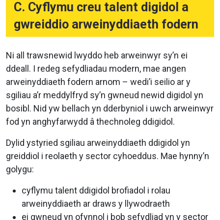
C. Cyflymu creu talent digidol a
gwreiddio arweinyddiaeth fodern
Ni all trawsnewid lwyddo heb arweinwyr sy’n ei
ddeall. I redeg sefydliadau modern, mae angen
arweinyddiaeth fodern arnom – wedi’i seilio ar y
sgiliau a’r meddylfryd sy’n gwneud newid digidol yn
bosibl. Nid yw bellach yn dderbyniol i uwch arweinwyr
fod yn anghyfarwydd â thechnoleg ddigidol.
Dylid ystyried sgiliau arweinyddiaeth ddigidol yn
greiddiol i reolaeth y sector cyhoeddus. Mae hynny’n
golygu:
cyflymu talent ddigidol brofiadol i rolau
arweinyddiaeth ar draws y llywodraeth
ei gwneud yn ofynnol i bob sefydliad yn y sector