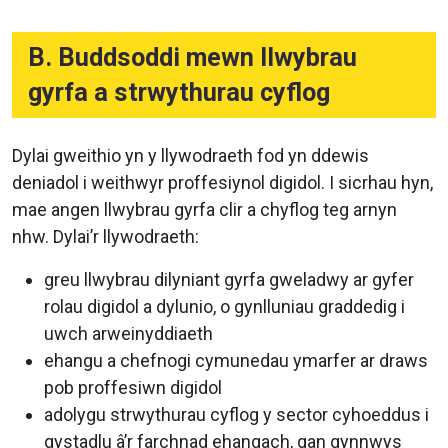
B. Buddsoddi mewn llwybrau
gyrfa a strwythurau cyflog
Dylai gweithio yn y llywodraeth fod yn ddewis
deniadol i weithwyr proffesiynol digidol. I sicrhau hyn,
mae angen llwybrau gyrfa clir a chyflog teg arnyn
nhw. Dylai’r llywodraeth:
greu llwybrau dilyniant gyrfa gweladwy ar gyfer
rolau digidol a dylunio, o gynlluniau graddedig i
uwch arweinyddiaeth
ehangu a chefnogi cymunedau ymarfer ar draws
pob proffesiwn digidol
adolygu strwythurau cyflog y sector cyhoeddus i
gystadlu â’r farchnad ehangach, gan gynnwys