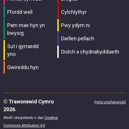
Ffordd well
Cylchlythyr
Pam mae hyn yn
Pwy ydym ni
bwysig
Darllen pellach
Sut i gyrraedd
Diolch a chydnabyddiaeth
yno
Gwireddu hyn
© Trawsnewid Cymru
Polisi preifatrwydd
2026.
Wedi’i drwyddedu o dan
Creative
Commons Attribution 4.0