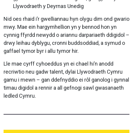
Llywodraeth y Deyrnas Unedig
Nid oes rhaid i’r gwelliannau hyn olygu dim ond gwario
mwy. Mae ein hargymhellion yn y bennod hon yn
cynnig ffyrdd newydd o ariannu darpariaeth ddigidol –
drwy leihau dyblygu, cronni buddsoddiad, a symud o
gaffael tymor byr i allu tymor hir.
Lle mae cyrff cyhoeddus yn ei chael hi’n anodd
recriwtio neu gadw talent, dylai Llywodraeth Cymru
gamu i mewn – gan ddefnyddio ei rôl ganolog i gynnal
timau digidol a rennir a all gefnogi sawl gwasanaeth
ledled Cymru.