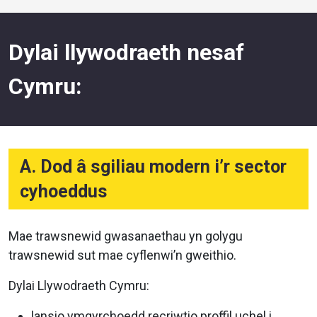
Dylai llywodraeth nesaf
Cymru:
A. Dod â sgiliau modern i’r sector
cyhoeddus
Mae trawsnewid gwasanaethau yn golygu
trawsnewid sut mae cyflenwi’n gweithio.
Dylai Llywodraeth Cymru:
lansio ymgyrchoedd recriwtio proffil uchel i